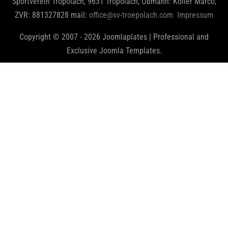
Sportverein Tröpolach, 9631 Tröpolach, Obmann: Koller Marco,
ZVR: 881327828 mail:
office@sv-troepolach.com
Impressum
Copyright © 2007 - 2026 Joomlaplates | Professional and
Exclusive Joomla Templates.